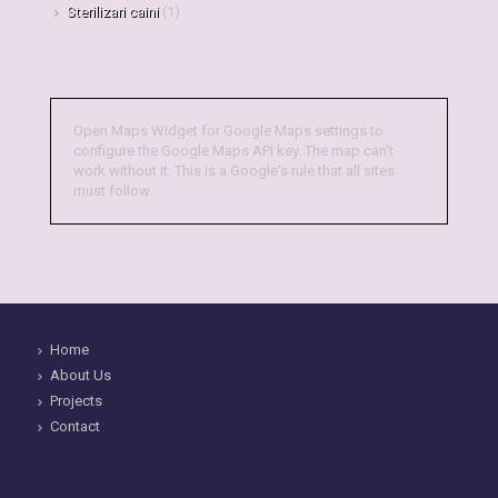
Sterilizari caini
(1)
Open Maps Widget for Google Maps settings to
configure the Google Maps API key. The map can't
work without it. This is a Google's rule that all sites
must follow.
Home
About Us
Projects
Contact