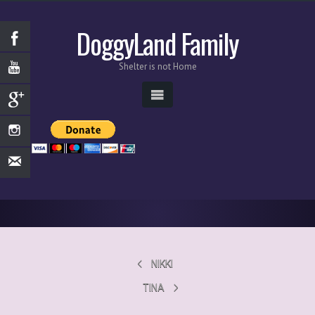
DoggyLand Family
Shelter is not Home
NIKKI
TINA