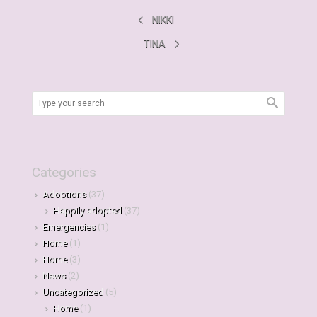
NIKKI
TINA
Categories
Adoptions
(37)
Happily adopted
(37)
Emergencies
(1)
Home
(1)
Home
(3)
News
(2)
Uncategorized
(5)
Home
(1)