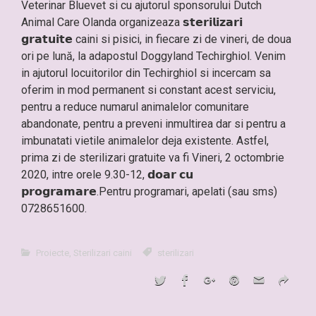
Veterinar Bluevet si cu ajutorul sponsorului Dutch
Animal Care Olanda organizeaza 𝘀𝘁𝗲𝗿𝗶𝗹𝗶𝘇𝗮𝗿𝗶
𝗴𝗿𝗮𝘁𝘂𝗶𝘁𝗲 caini si pisici, in fiecare zi de vineri, de doua
ori pe lună, la adapostul Doggyland Techirghiol. Venim
in ajutorul locuitorilor din Techirghiol si incercam sa
oferim in mod permanent si constant acest serviciu,
pentru a reduce numarul animalelor comunitare
abandonate, pentru a preveni inmultirea dar si pentru a
imbunatati vietile animalelor deja existente. Astfel,
prima zi de sterilizari gratuite va fi Vineri, 2 octombrie
2020, intre orele 9.30-12, 𝗱𝗼𝗮𝗿 𝗰𝘂
𝗽𝗿𝗼𝗴𝗿𝗮𝗺𝗮𝗿𝗲.Pentru programari, apelati (sau sms)
0728651600.
Proiecte
,
Sterilizari caini
sterilizari