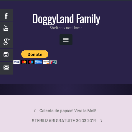
DoggyLand Family
Shelter is not Home
Colecta de papica! Vino la Mall!
STERILIZARI GRATUITE 30.03.2019