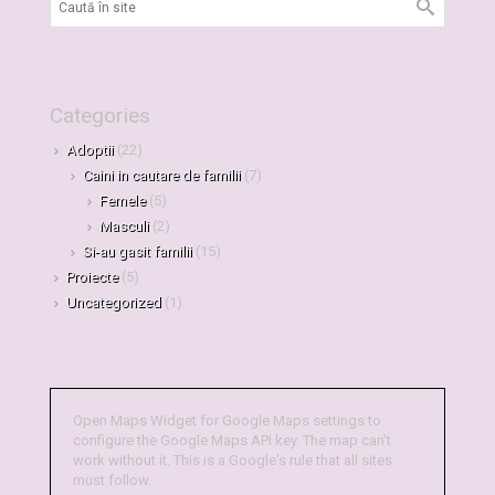
Categories
Adoptii
(22)
Caini in cautare de familii
(7)
Femele
(5)
Masculi
(2)
Si-au gasit familii
(15)
Proiecte
(5)
Uncategorized
(1)
Open Maps Widget for Google Maps settings to
configure the Google Maps API key. The map can't
work without it. This is a Google's rule that all sites
must follow.