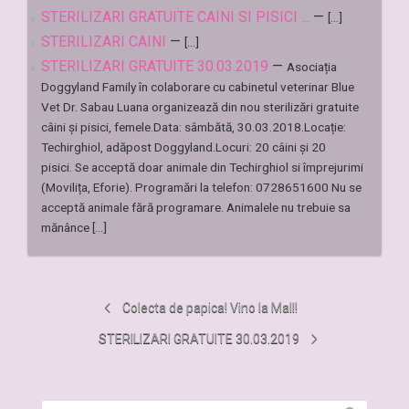
STERILIZARI GRATUITE CAINI SI PISICI ...
—
[...]
STERILIZARI CAINI
—
[...]
STERILIZARI GRATUITE 30.03.2019
—
Asociația
Doggyland Family în colaborare cu cabinetul veterinar Blue
Vet Dr. Sabau Luana organizează din nou sterilizări gratuite
câini și pisici, femele.Data: sâmbătă, 30.03.2018.Locație:
Techirghiol, adăpost Doggyland.Locuri: 20 câini și 20
pisici. Se acceptă doar animale din Techirghiol si împrejurimi
(Movilița, Eforie). Programări la telefon: 0728651600 Nu se
acceptă animale fără programare. Animalele nu trebuie sa
mănânce [...]
Colecta de papica! Vino la Mall!
STERILIZARI GRATUITE 30.03.2019