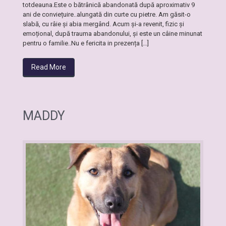
totdeauna.Este o bătrânică abandonată după aproximativ 9
ani de conviețuire..alungată din curte cu pietre. Am găsit-o
slabă, cu râie și abia mergând. Acum și-a revenit, fizic și
emoțional, după trauma abandonului, și este un câine minunat
pentru o familie..Nu e fericita in prezența […]
Read More
MADDY