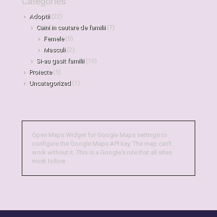
Categories
Adoptii
(22)
Caini in cautare de familii
(7)
Femele
(5)
Masculi
(2)
Si-au gasit familii
(15)
Proiecte
(5)
Uncategorized
(1)
Open Maps Widget for Google Maps settings to
configure the Google Maps API key. The map can't
work without it. This is a Google's rule that all sites
must follow.