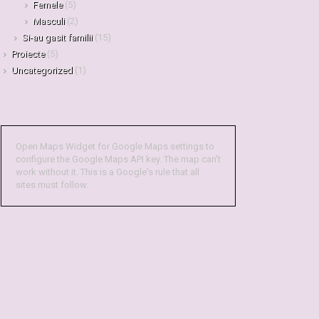
Femele
(5)
Masculi
(2)
Si-au gasit familii
(15)
Proiecte
(5)
Uncategorized
(1)
Open Maps Widget for Google Maps settings to
configure the Google Maps API key. The map can't
work without it. This is a Google's rule that all
sites must follow.