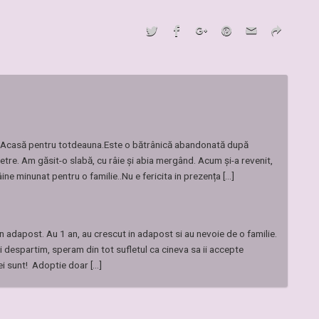
ne Acasă pentru totdeauna.Este o bătrânică abandonată după
ietre. Am găsit-o slabă, cu râie și abia mergând. Acum și-a revenit,
ne minunat pentru o familie..Nu e fericita in prezența [...]
in adapost. Au 1 an, au crescut in adapost si au nevoie de o familie.
espartim, speram din tot sufletul ca cineva sa ii accepte
i sunt! Adoptie doar [...]