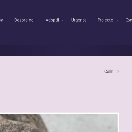
sa
Despre noi
Adoptii
Urgente
Proiecte
Con
Colin