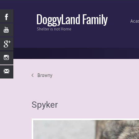
DoggyLand Family
Aca
Shelter is not Home
Browny
Spyker