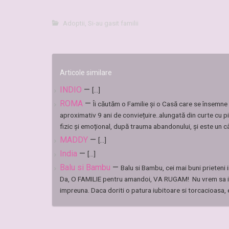
Adoptii
,
Si-au gasit familii
Articole similare
INDIO
—
[...]
ROMA
—
Îi căutăm o Familie și o Casă care se însem
aproximativ 9 ani de conviețuire..alungată din curte cu p
fizic și emoțional, după trauma abandonului, și este un câi
MADDY
—
[...]
India
—
[...]
Balu si Bambu
—
Balu si Bambu, cei mai buni prieteni 
Da, O FAMILIE pentru amandoi, VA RUGAM! Nu vrem sa ii d
impreuna. Daca doriti o patura iubitoare si torcacioasa, e