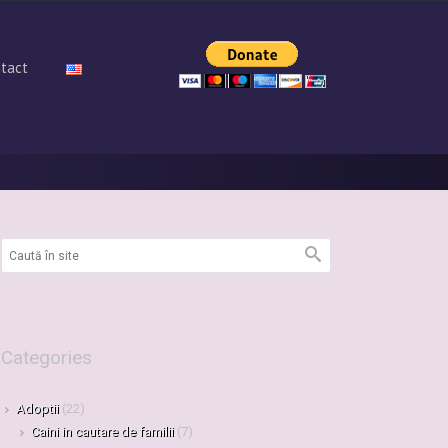
tact
Categories
Adoptii
(22)
Caini in cautare de familii
(7)